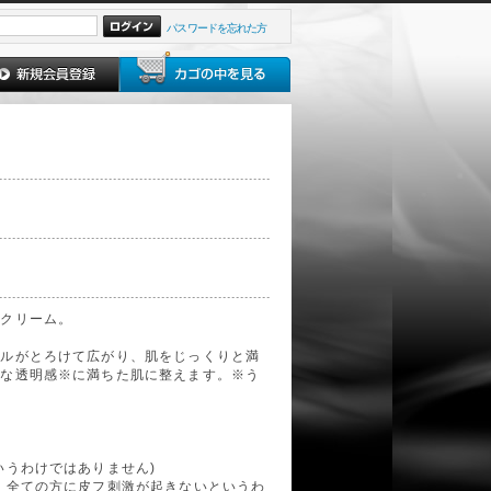
パスワードを忘れた方
くクリーム。
イルがとろけて広がり、肌をじっくりと満
かな透明感※に満ちた肌に整えます。※う
いうわけではありません)
。全ての方に皮フ刺激が起きないというわ