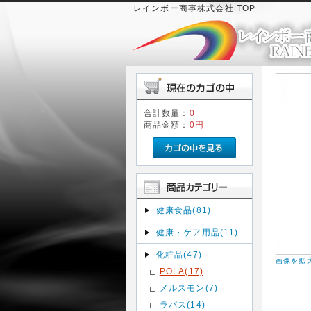
レインボー商事株式会社 TOP
合計数量：
0
商品金額：
0円
健康食品(81)
健康・ケア用品(11)
化粧品(47)
画像を拡
POLA(17)
メルスモン(7)
ラパス(14)