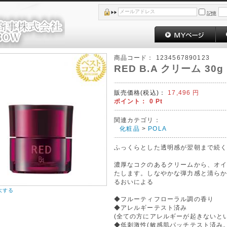
記憶
商品コード：
1234567890123
RED B.A クリーム 30g
販売価格(税込)：
17,496
円
ポイント：
0
Pt
関連カテゴリ：
化粧品
>
POLA
ふっくらとした透明感が翌朝まで続
濃厚なコクのあるクリームから、オ
たします。しなやかな弾力感と清ら
るおいによる
大する
◆フルーティフローラル調の香り
◆アレルギーテスト済み
(全ての方にアレルギーが起きないと
◆低刺激性(敏感肌パッチテスト済み